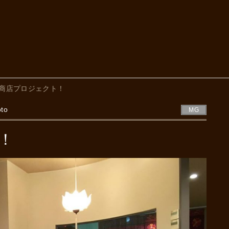
商店プロジェクト！
oto
MG
！