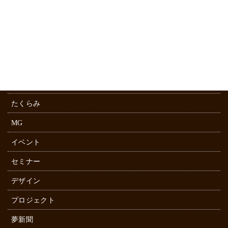
TOC
指示ゼロ経営
書籍「リーダーが何もしないとうまくいく」解説
子ども商店プロジェクト
イノベーション
たくらみ
MG
イベント
セミナー
デザイン
プロジェクト
夢新聞